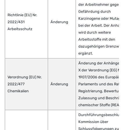
der Arbeitnehmer gegen
Gefährdung durch
Richtlinie (EU) Nr.
Karzinogene oder Mutagene
2022/431
Änderung
bei der Arbeit. Der Anhang 3
Arbeitsschutz
wird durch weitere
Arbeitsstoffe mit den
dazugehörigen Grenzwerten
ergänzt.
Änderung der Anhänge VI bis
X der Verordnung (EG) Nr.
Verordnung (EU) Nr.
1907/2006 des Europäischen
2022/477
Änderung
Parlaments und des Rates zu
Chemikalien
Registrierung, Bewertung,
Zulassung und Beschränkun
chemischer Stoffe (REACH).
Durchführungsbeschluss de
Kommission über
Schlussfolgerungen zu den