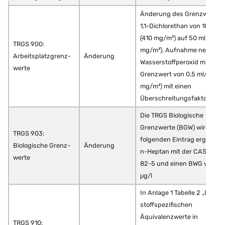
Änderung des Grenzwertes 
1,1-Dichlorethan von 100 ml
(410 mg/m³) auf 50 ml/m³ (2
TRGS 900:
mg/m³). Aufnahme neuer Sto
Arbeitsplatzgrenz-
Änderung
Wasserstoffperoxid mit ein
werte
Grenzwert von 0,5 ml/m³ (0,
mg/m³) mit einen
Überschreitungsfaktor von 1
Die TRGS Biologische
Grenzwerte (BGW) wird um
TRGS 903:
folgenden Eintrag ergänzt:
Biologische Grenz-
Änderung
n-Heptan mit der CAS-Nr. 1
werte
82-5 und einen BWG von 2
μg/l
In Anlage 1 Tabelle 2 „Liste d
stoffspezifischen
Äquivalenzwerte in
TRGS 910: