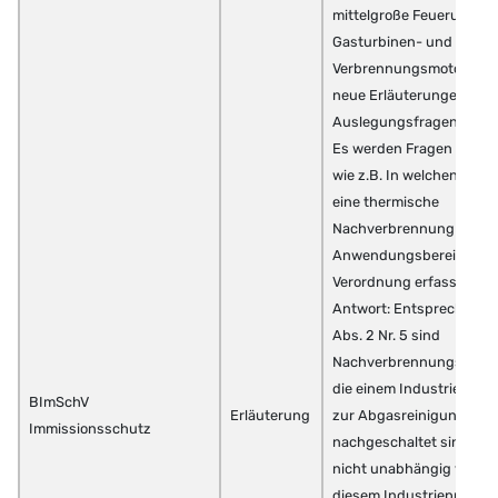
mittelgroße Feuerungs-,
Gasturbinen- und
Verbrennungsmotoranla
neue Erläuterungen zu
Auslegungsfragen.
Es werden Fragen geklär
wie z.B. In welchen Fällen
eine thermische
Nachverbrennung vom
Anwendungsbereich der
Verordnung erfasst?
Antwort: Entsprechend §
Abs. 2 Nr. 5 sind
Nachverbrennungsanlag
die einem Industrieproz
BImSchV
Erläuterung
zur Abgasreinigung
Immissionsschutz
nachgeschaltet sind un
nicht unabhängig von
diesem Industrieprozess