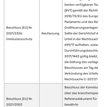
besten verfügbaren Technike
(BVT) gemäß der Richtlinie
2010/75/EU des Europäische
Parlaments und des Rates für
Beschluss (EU) Nr.
Großfeuerungsanlagen.
2021/2326
Neufassung
Sollte der Gerichtshof das
Immissionsschutz
Urteil in der Rechtssache T-
699/17 aufheben, sodass der
Durchführungsbeschluss (EU
2017/1442 gültig bleibt, endet
die Geltung des vorliegenden
Beschlusses am Tag der
Verkündung des Urteils in der
Rechtssache C-207/21 P.
Beschluss der Kommission
über das branchenspezifisch
Beschluss (EU) Nr.
Referenzdokument für
2021/2053
bewährte