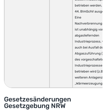
betrieben werden, von d
44. BImSchV ausgenom
Eine
Nachverbrennungsanla
ist unabhängig vom
abgasliefernden
Industrieprozess, wenn 
auch bei Ausfall der
Abgaszuführung (Ausfal
des vorgeschalteten
Industrieprozesses)
betrieben wird (z.B. zum
weiteren Anlagenzweck
„Wärmeerzeugung“).
Gesetzesänderungen
Gesetzgebung NRW