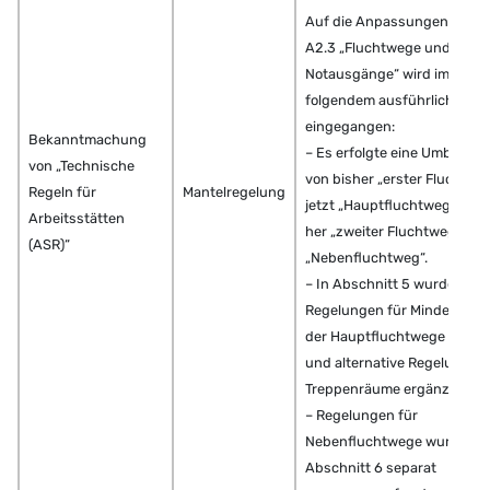
Auf die Anpassungen der A
A2.3 „Fluchtwege und
Notausgänge“ wird im
folgendem ausführlicher
eingegangen:
Bekanntmachung
– Es erfolgte eine Umbene
von „Technische
von bisher „erster Fluchtwe
Regeln für
Mantelregelung
jetzt „Hauptfluchtweg“ und 
Arbeitsstätten
her „zweiter Fluchtweg“ zu j
(ASR)“
„Nebenfluchtweg“.
– In Abschnitt 5 wurden die
Regelungen für Mindestbrei
der Hauptfluchtwege angep
und alternative Regelungen 
Treppenräume ergänzt.
– Regelungen für
Nebenfluchtwege wurden i
Abschnitt 6 separat