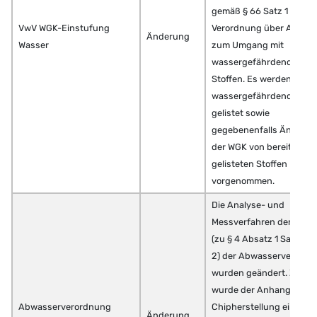
gemäß § 66 Satz 1 der
VwV WGK-Einstufung
Verordnung über Anlage
Änderung
Wasser
zum Umgang mit
wassergefährdenden
Stoffen. Es werden neue
wassergefährdende Stof
gelistet sowie
gegebenenfalls Änderu
der WGK von bereits
gelisteten Stoffen
vorgenommen.
Die Analyse- und
Messverfahren der Anlag
(zu § 4 Absatz 1 Satz 1 u
2) der Abwasserverordn
wurden geändert. Zusätz
wurde der Anhang 35
Abwasserverordnung
Chipherstellung eingefü
Änderung