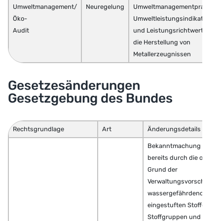
Umweltmanagement/
Neuregelung
Umweltmanagementpraktiken
Öko-
Umweltleistungsindikatoren
Audit
und Leistungsrichtwerte für
die Herstellung von
Metallerzeugnissen
Gesetzesänderungen
Gesetzgebung des Bundes
Rechtsgrundlage
Art
Änderungsdetails
Bekanntmachung der
bereits durch die oder a
Grund der
Verwaltungsvorschrift
wassergefährdende Stof
eingestuften Stoffe,
Stoffgruppen und Gemi