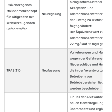
biologischem Material zu
Risikobezogenes
Akzeptanz-und
Maßnahmenkonzept
Neuregelung
Toleranzkonzentrationen“ w
für Tätigkeiten mit
der Eintrag zu Trichlorethen
krebserzeugenden
folgt geändert:
Gefahrstoffen
Der Äquivalenzwert zur
Toleranzkonzentration wird
22 mg/l auf 12 mg/l gesenkt
Vorkehrungen und Maßnah
wegen der Gefahrenquellen
Niederschläge und Hochwas
TRAS 310
Neufassung
die in der Verantwortung vo
Betreibern von
Betriebsbereichen liegen,
werden beschrieben.
Ein Teil der ASR wurden in e
neuen Mantelregelung
überarbeitet und ergänzt.