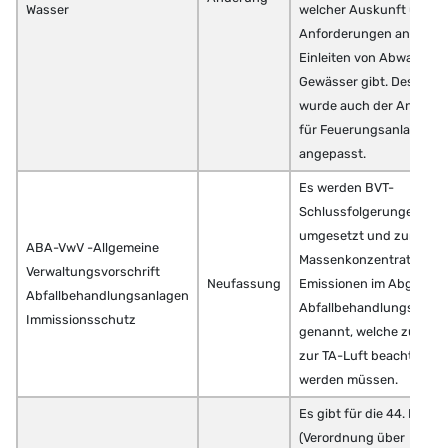
Wasser
welcher Auskunft über d
Anforderungen an das
Einleiten von Abwasser i
Gewässer gibt. Des Weit
wurde auch der Anhang
für Feuerungsanlagen
angepasst.
Es werden BVT-
Schlussfolgerungen
umgesetzt und zum Beis
ABA-VwV -Allgemeine
Massenkonzentrationen 
Verwaltungsvorschrift
Neufassung
Emissionen im Abgas vo
Abfallbehandlungsanlagen
Abfallbehandlungsanla
Immissionsschutz
genannt, welche zusätzl
zur TA-Luft beachtet
werden müssen.
Es gibt für die 44. BImS
(Verordnung über