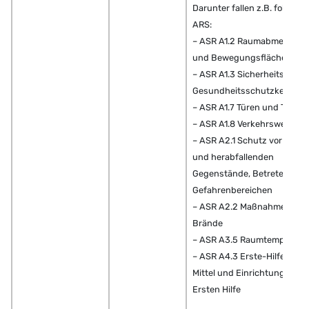
Darunter fallen z.B. folgend
ARS:
– ASR A1.2 Raumabmessun
und Bewegungsflächen
– ASR A1.3 Sicherheits- und
Gesundheitsschutzkennzei
– ASR A1.7 Türen und Tore
– ASR A1.8 Verkehrswege
– ASR A2.1 Schutz vor Abst
und herabfallenden
Gegenstände, Betreten von
Gefahrenbereichen
– ASR A2.2 Maßnahmen ge
Brände
– ASR A3.5 Raumtemperatu
– ASR A4.3 Erste-Hilfe-Räu
Mittel und Einrichtungen zu
Ersten Hilfe