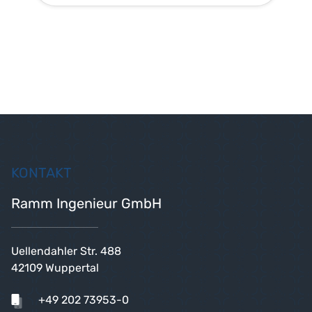
partec GmbH
Wiedererrichtung eines Betriebs
Planung zur Wiedererrichtung eines
Galvanikbetriebs Projektzeitraum
2016…
Weiterlesen
KONTAKT
Ramm Ingenieur GmbH
Uellendahler Str. 488
42109 Wuppertal
+49 202 73953-0