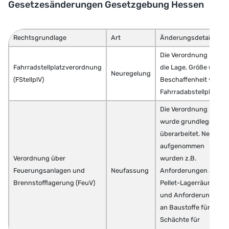
Gesetzesänderungen Gesetzgebung Hessen
Rechtsgrundlage
Art
Änderungsdetails
Die Verordnung regelt
Fahrradstellplatzverordnung
die Lage, Größe und
Neuregelung
(FStellplV)
Beschaffenheit von
Fahrradabstellplätzen
Die Verordnung
wurde grundlegend
überarbeitet. Neu
aufgenommen
Verordnung über
wurden z.B.
Feuerungsanlagen und
Neufassung
Anforderungen an
Brennstofflagerung (FeuV)
Pellet-Lagerräume
und Anforderungen
an Baustoffe für
Schächte für