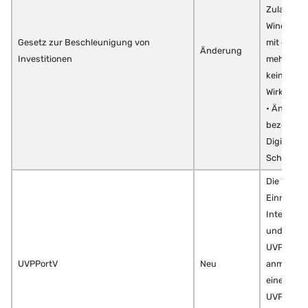
Zulassung
Windenerg
Gesetz zur Beschleunigung von
mit einer
Änderung
Investitionen
mehr als 
keine auf
Wirkung.“
• Änderu
bezgl. Mo
Digitalisi
Schienen
Die Verord
Einrichtu
Internetp
und Lände
UVPG. Bis 
UVPPortV
Neu
anmeldefre
einer List
UVP-pflic