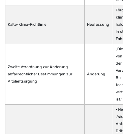
Förderung
Klimaanla
Kälte-Klima-Richtlinie
Neufassung
halogenier
in statio
Fahrzeug
„Die stoff
von Altöle
der energ
Zweite Verordnung zur Änderung
Verwertun
abfallrechtlicher Bestimmungen zur
Änderung
Beseitigun
Altölentsorgung
technisch
wirtschaf
ist.“
• Neuer §
„Widerspr
Anfechtun
Dritten g