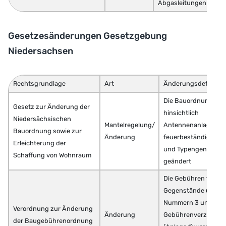
Abgasleitungen
Gesetzesänderungen Gesetzgebung
Niedersachsen
Rechtsgrundlage
Art
Änderungsdetails
Die Bauordnung wir
Gesetz zur Änderung der
hinsichtlich
Niedersächsischen
Mantelregelung/
Antennenanlagen,
Bauordnung sowie zur
Änderung
feuerbeständigen Ba
Erleichterung der
und Typengenehmi
Schaffung von Wohnraum
geändert
Die Gebühren für
Gegenstände unter 
Nummern 3 und 4 i
Verordnung zur Änderung
Änderung
Gebührenverzeichni
der Baugebührenordnung