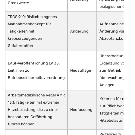
Grenzwerte
biologischer Grenz
TRGS 910: Risikobezogenes
Maßnahmenkonzept für
Aufnahme neuer St
Tätigkeiten mit
Änderung
Änderung vorhand
krebserzeugenden
Akzeptanzkonzentr
Gefahrstoffen
Überarbeitung und
LASI-Veröffentlichung LV 35:
Ergänzung von Frag
Leitlinien zur
Neuauflage
zum Betrieb
Betriebssicherheitsverordnung
überwachungsbedü
Anlagen
Arbeitsmedizinische Regel AMR
Kriterien für die V
13.1: Tätigkeiten mit extremer
zur Pflichtvorsorge
Hitzebelastung, die zu einer
Neufassung
Tätigkeiten mit ext
besonderen Gefährdung
Hitzebelastung
führen können
Verfahren zur Ausw