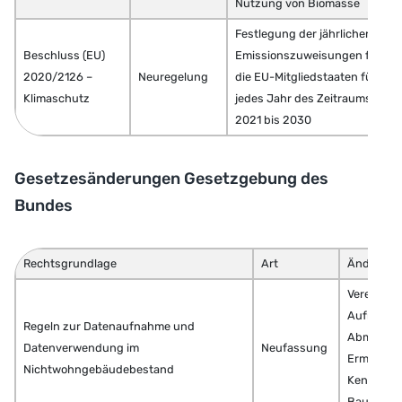
Nutzung von Biomasse
Festlegung der jährlichen
Beschluss (EU)
Emissionszuweisungen für
2020/2126 –
Neuregelung
die EU-Mitgliedstaaten für
Klimaschutz
jedes Jahr des Zeitraums
2021 bis 2030
Gesetzesänderungen Gesetzgebung des
Bundes
Rechtsgrundlage
Art
Änderungs
Vereinfac
Aufnahme
Regeln zur Datenaufnahme und
Abmessun
Datenverwendung im
Neufassung
Ermittlun
Nichtwohngebäudebestand
Kennwerte
Bauteile