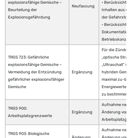
explosionsfähige Gemische –
• Berücksichtigung
Neufassung
Beurteilung der
Inhalten aus der No
Explosionsgefährdung
der Gefahrstoffver
• Berücksichtigung
Dokumentation ein
Betriebskonzeptes
Für die Zündquelle
TRGS 723: Gefährliche
„optische Strahlun
explosionsfähige Gemische –
„Ultraschall“ sind b
Vermeidung der Entzündung
Ergänzung
hybriden Gemische
gefährlicher explosionsfähiger
maximal zu-lässige
Gemische
Energiewerte durc
zu bestimmen
Aufnahme neuer St
TRGS 900:
Ergänzung
Änderung vorhand
Arbeitsplatzgrenzwerte
Arbeitsplatzgrenzw
Aufnahme neuer St
TRGS 903: Biologische
Änderung
Änderung vorhand