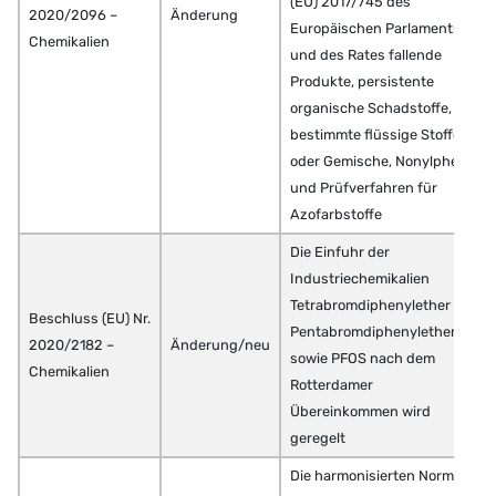
(EU) 2017/745 des
2020/2096 –
Änderung
Europäischen Parlaments
Chemikalien
und des Rates fallende
Produkte, persistente
organische Schadstoffe,
bestimmte flüssige Stoffe
oder Gemische, Nonylphenol
und Prüfverfahren für
Azofarbstoffe
Die Einfuhr der
Industriechemikalien
Tetrabromdiphenylether –
Beschluss (EU) Nr.
Pentabromdiphenylether
2020/2182 –
Änderung/neu
sowie PFOS nach dem
Chemikalien
Rotterdamer
Übereinkommen wird
geregelt
Die harmonisierten Normen