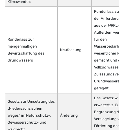
Klimawandels
Runderlass zur Einh
der Anforderungen, 
aus der WRRL ergebe
Außerdem werden V
Runderlass zur
für den
mengenmäßigen
Wasserbedarfsnach
Neufassung
Bewirtschaftung des
wesentlicher Nutze
Grundwassers
gemacht und der ein
Vollzug wasserrechtl
Zulassungsverfahre
Grundwasserentna
geregelt
Das Gesetz wird deu
Gesetz zur Umsetzung des
erweitert, z. B. bzgl. 
„Niedersächsischen
Begrenzung der
Weges“ im Naturschutz-,
Änderung
Versiegelung von Bö
Gewässerschutz- und
Förderung des Ökol
Waldrecht