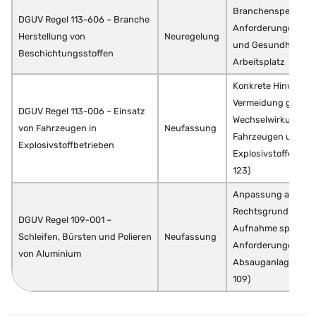
Branchenspezifisc
DGUV Regel 113-606 – Branche
Anforderungen für 
Herstellung von
Neuregelung
und Gesundheit am
Beschichtungsstoffen
Arbeitsplatz
Konkrete Hinweise 
Vermeidung gefährl
DGUV Regel 113-006 – Einsatz
Wechselwirkungen 
von Fahrzeugen in
Neufassung
Fahrzeugen und
Explosivstoffbetrieben
Explosivstoffen (fr
123)
Anpassung an geä
Rechtsgrundlagen
DGUV Regel 109-001 –
Aufnahme spezielle
Schleifen, Bürsten und Polieren
Neufassung
Anforderungen an 
von Aluminium
Absauganlagen (fr
109)