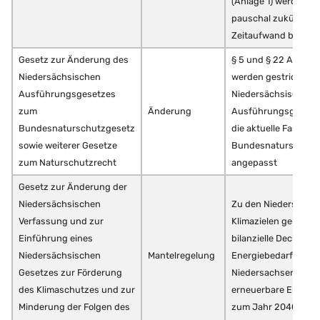
(Anlage 1) werden an
pauschal zukünftig 
Zeitaufwand berech
Gesetz zur Änderung des
§ 5 und § 22 Absatz
Niedersächsischen
werden gestrichen, 
Ausführungsgesetzes
Niedersächsische
zum
Änderung
Ausführungsgesetz 
Bundesnaturschutzgesetz
die aktuelle Fassung
sowie weiterer Gesetze
Bundesnaturschutz
zum Naturschutzrecht
angepasst
Gesetz zur Änderung der
Niedersächsischen
Zu den Niedersächs
Verfassung und zur
Klimazielen gehört u.
Einführung eines
bilanzielle Deckung 
Niedersächsischen
Mantelregelung
Energiebedarfs in
Gesetzes zur Förderung
Niedersachsen durc
des Klimaschutzes und zur
erneuerbare Energie
Minderung der Folgen des
zum Jahr 2040