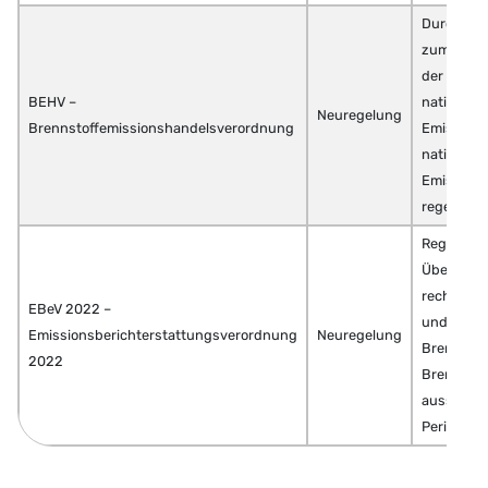
Durchfüh
zum BEHG,
der Emissi
BEHV –
nationale
Neuregelung
Brennstoffemissionshandelsverordnung
Emissions
nationale
Emissions
regelt
Regelung
Überwach
rechneris
EBeV 2022 –
und Beric
Emissionsberichterstattungsverordnung
Neuregelung
Brennstof
2022
Brennstof
ausschließ
Periode 2