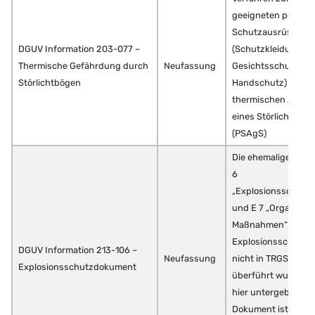
geeigneten persönl
Schutzausrüstung
DGUV Information 203-077 –
(Schutzkleidung, K
Thermische Gefährdung durch
Neufassung
Gesichtsschutz,
Störlichtbögen
Handschutz) gegen
thermischen Ausw
eines Störlichtbog
(PSAgS)
Die ehemaligen Abs
6
„Explosionsschutz
und E 7 „Organisat
Maßnahmen“ der
Explosionsschutz-R
DGUV Information 213-106 –
Neufassung
nicht in TRGS oder
Explosionsschutzdokument
überführt wurden,
hier untergebracht
Dokument ist eine