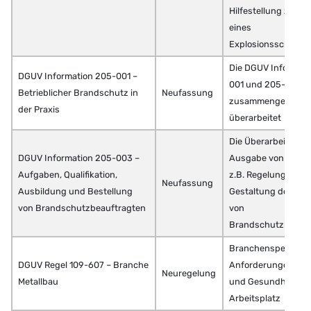
Hilfestellung zur Er
eines
Explosionsschutz
Die DGUV Informat
DGUV Information 205-001 –
001 und 205-002 
Betrieblicher Brandschutz in
Neufassung
zusammengefasst 
der Praxis
überarbeitet
Die Überarbeitung 
DGUV Information 205-003 –
Ausgabe von 2014 e
Aufgaben, Qualifikation,
z.B. Regelungen zu
Neufassung
Ausbildung und Bestellung
Gestaltung der Aus
von Brandschutzbeauftragten
von
Brandschutzbeauft
Branchenspezifisc
DGUV Regel 109-607 – Branche
Anforderungen für 
Neuregelung
Metallbau
und Gesundheit am
Arbeitsplatz