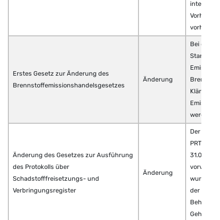
interakti
Vorhaben-
vorhanden
Bei der F
Standardw
Emissions
Erstes Gesetz zur Änderung des
Änderung
Brennstof
Brennstoffemissionshandelsgesetzes
Klärschlä
Emissionsf
werden
Der Abgab
PRTR-Beri
Änderung des Gesetzes zur Ausführung
31.05. auf
des Protokolls über
vorverleg
Änderung
Schadstofffreisetzungs- und
wurde § 5
Verbringungsregister
der Infor
Behörden“ 
Geheimhal