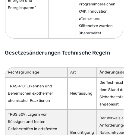
Energien und
Programmbereichen
Energiesparen“
KWK, Innovation,
Wärme- und
Kältenetze wurden
überarbeitet.
Gesetzesänderungen Technische Regeln
Rechtsgrundlage
Art
Änderungsdetails
Die Technische Reg
TRAS 410: Erkennen und
dem Stand der
Beherrschen exothermer
Neufassung
Sicherheitstechnik
chemischer Reaktionen
angepasst
TRGS 509: Lagern von
Der Verweis auf spe
flüssigen und festen
Anforderungen für
Gefahrstoffen in ortsfesten
Berichtigung
Natriumhypochlorit