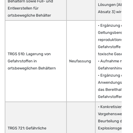
Behältern sowie Füll- und
Lösungen (Abschnit
Entleerstellen für
Absatz 3) wird gest
ortsbewegliche Behälter
• Ergänzung des
Geltungsbereiches
reproduktionstoxis
Gefahrstoffe und a
TRGS 510: Lagerung von
toxische Gase
Gefahrstoffen in
Neufassung
• Aufnahme neuer
ortsbeweglichen Behältern
Gefahrenhinweise
• Ergänzung des
Anwendungsberei
das Bereithalten vo
Gefahrstoffen
• Konkretisierung d
Vorgehensweise bei
Beurteilung der
TRGS 721: Gefährliche
Explosionsgefährd