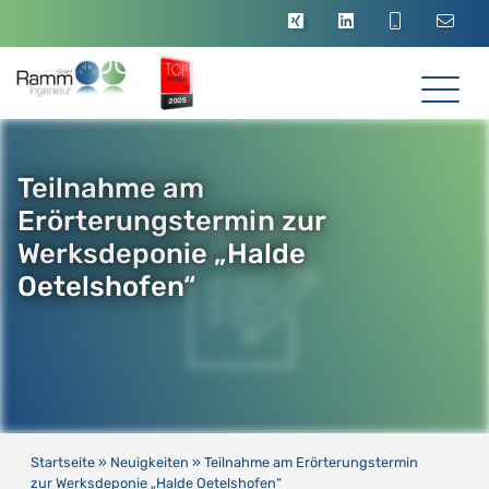
Teilnahme am
Erörterungstermin zur
Werksdeponie „Halde
Oetelshofen“
Startseite
»
Neuigkeiten
»
Teilnahme am Erörterungstermin
zur Werksdeponie „Halde Oetelshofen“