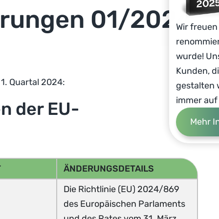
rungen 01/2024
Wir freue
renommier
wurde! Uns
Kunden, d
. Quartal 2024:
gestalten 
immer auf
n der EU-
Mehr I
T
ÄNDERUNGSDETAILS
Die Richtlinie (EU) 2024/869
des Europäischen Parlaments
und des Rates vom 31. März